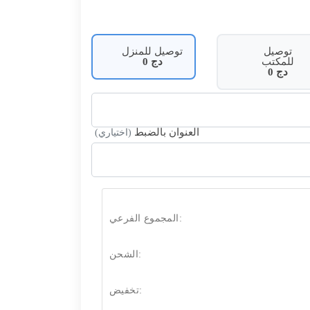
توصيل
توصيل للمنزل
للمكتب
دج
0
دج
0
العنوان بالضبط
(اختياري)
المجموع الفرعي:
الشحن:
تخفيض: