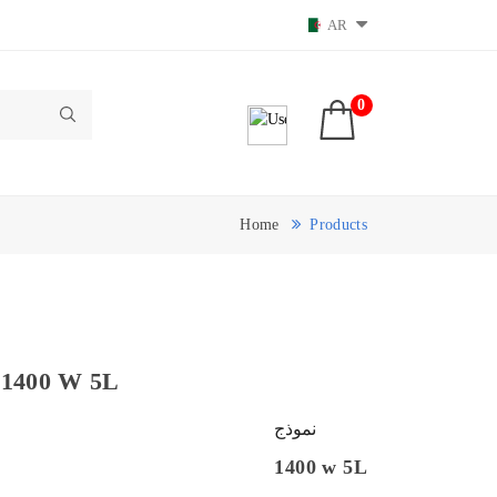
AR
0
Home
Products
عجان 00 W 5L
نموذج
1400 w 5L