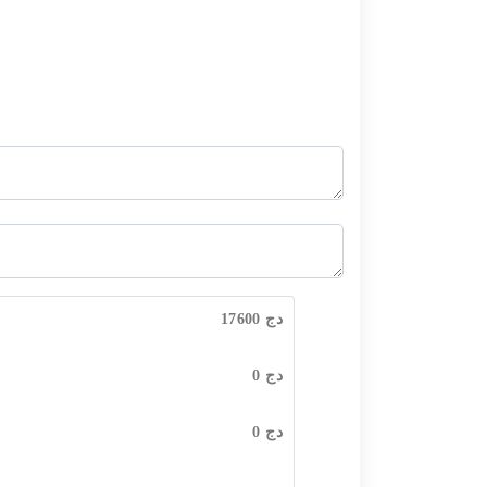
دج
17600
دج
0
دج
0