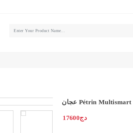
Pétrin Multismart 14
17600دج