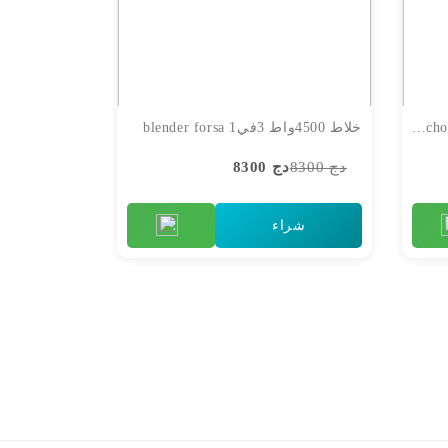
مفرمة اللحم hachoir multismart inox
خلاط 4500واط 3في1 blender forsa
دج 8300
دج 8300
شراء