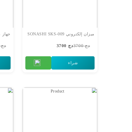
ميزان إلكتروني SONASHI SKS-009
دج 3700
دج 3700
دج 7300
شراء