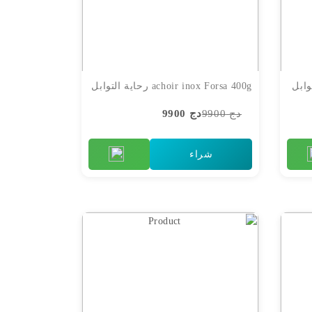
achoir inox Forsa 400g رحاية التوابل
دج 9900
دج 9900
شراء