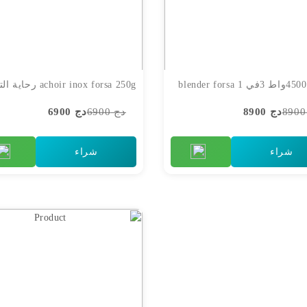
achoir inox forsa 250g رحاية التوابل
دج 8900
دج 6900
دج 6900
شراء
شراء