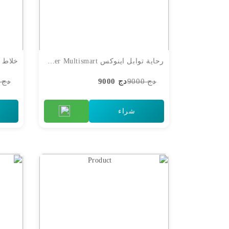
رحاية توابل اينوكس hachoir grinder Multismart
خلاط blender multismart 1200 w
دج 9000
دج 9000
دج 7900
شراء