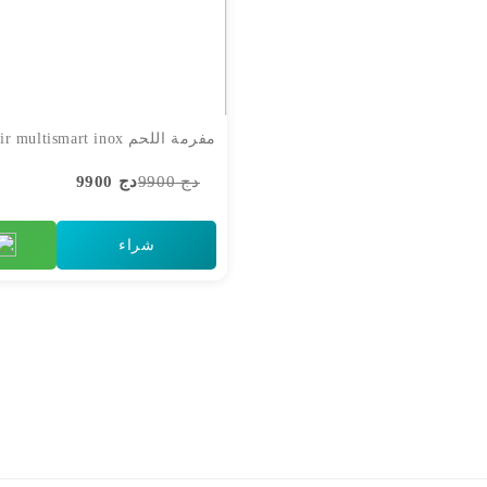
دج 9900
دج 9900
شراء