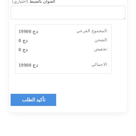
العنوان بالضبط
(اختياري)
المجموع الفرعي:
دج
19900
الشحن:
دج
0
تخفيض:
دج
0
الاجمالي:
دج
19900
تأكيد الطلب