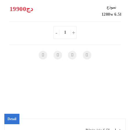
نموذج
19900دج
1200w 6.5l
-
+
Detail