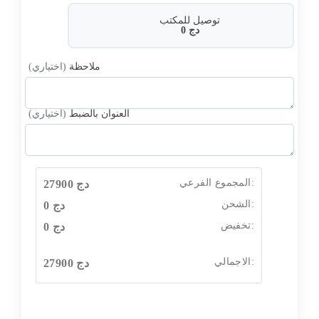
توصيل للمكتب
دج
0
ملاحظة
(اختياري)
العنوان بالضبط
(اختياري)
المجموع الفرعي:
دج
27900
الشحن:
دج
0
تخفيض:
دج
0
الاجمالي:
دج
27900