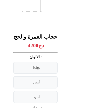
حجاب العمرة والحج
4200دج
الالوان :
beige
أبيض
أسود
مقاس :