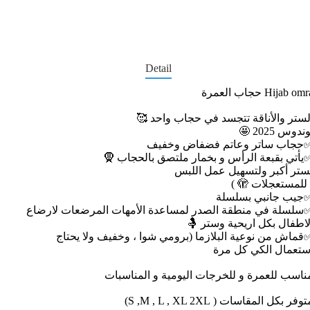
Detail
Hijab omra حجاب العم
الستر والأناقة تتجسد في حجاب واحد 
توندوس 2025 
✅حجاب ساتر وعاتم فضفاض وخفي
✅يأتي بقبعة الرأس و بخمار ملتصق بالحجاب 
لستر أكبر ولتسهيل عمل اللب
( للمستعجلات 🫣 
✅جيب جانبي بسلسل
✅سلسلة في منطقة الصدر لمساعدة الأمهات المرضعات لارضا
الاطفال بكل اريحية وستر 
✅قماش من نوعية البلازما (برومي شوا ، وخفيف ولا يحتا
إستعمال الكي كل مر
مناسب للعمرة و للخرجات اليومية و المناسبا
متوفر بكل المقاسات ( S ,M , L , XL 2X