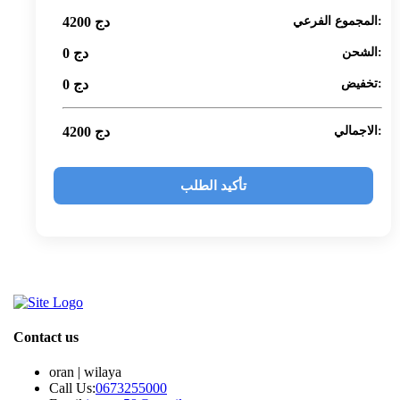
المجموع الفرعي:
دج
4200
الشحن:
دج
0
تخفيض:
دج
0
الاجمالي:
دج
4200
تأكيد الطلب
Contact us
oran | wilaya
Call Us:
0673255000