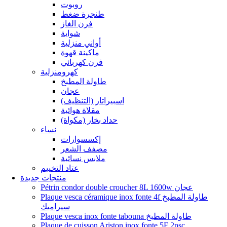
روبوت
طنجرة ضغط
فرن الغاز
شواية
أواني منزلية
ماكينة قهوة
فرن كهربائي
كهرومنزلية
طاولة المطبخ
عجان
اسبيراتار (التنظيف)
مقلاة هوائية
حداد بخار (مكواة)
نساء
إكسسوارات
مصفف الشعر
ملابس نسائية
عتاد التخييم
منتجات جديدة
Pétrin condor double croucher 8L 1600w عجان
Plaque vesca céramique inox fonte 4f طاولة المطبخ
سيراميك
Plaque vesca inox fonte tabouna طاولة المطبخ
Plaque de cuisson Ariston inox fonte 5F 2psc