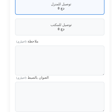
توصيل للمنزل
دج
0
توصيل للمكتب
دج
0
ملاحظة
(اختياري)
العنوان بالضبط
(اختياري)