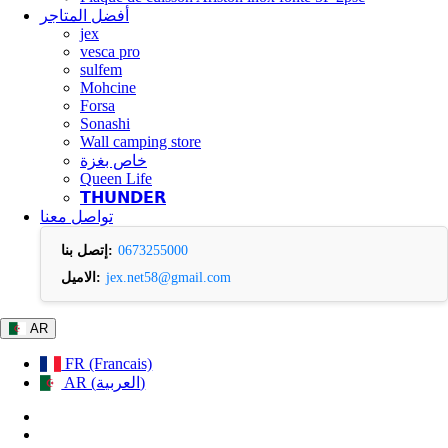
أفضل المتاجر
jex
vesca pro
sulfem
Mohcine
Forsa
Sonashi
Wall camping store
خاص بغزة
Queen Life
𝗧𝗛𝗨𝗡𝗗𝗘𝗥
تواصل معنا
0673255000
إتصل بنا:
jex.net58@gmail.com
الاميل:
AR
FR (Francais)
AR (العربية)