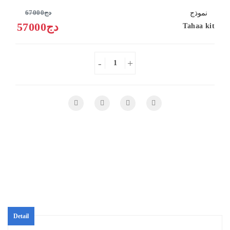
67000دج
نموذج
57000دج
Tahaa kit
-
+
Detail