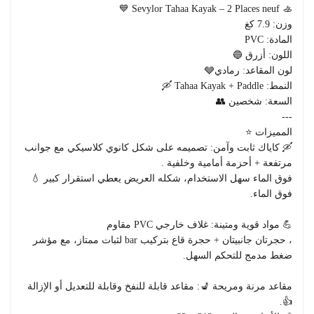
🚣 Sevylor Tahaa Kayak – 2 Places neuf 💙
وزن: 7.9 كغ
المادة: PVC
اللون: أزرق 🔵
لون المقاعد: رمادي🩶
النمط: Tahaa Kayak + Paddle 🛶
السعة: شخصين 👥
---
المميزات ⭐
🛶 كاياك ثابت وآمن: تصميمه على شكل كانوي كلاسيكي مع جوانب
مرتفعة + أحزمة أمامية وخلفية .
فوق الماء سهل الاستخدام، شكله العريض يعطي استقرار كبير 💧
فوق الماء.
💪 مواد قوية ومتينة: غلاف خارجي PVC مقاوم
، حجرتان جانبيتان + حجرة قاع بتركيب bar لثبات ممتاز، مع مؤشر
ضغط مدمج للتحكم السهل.
مقاعد مرنة ومريحة 💺: مقاعد قابلة للنفخ وقابلة للتعديل أو الإزالة
👍.